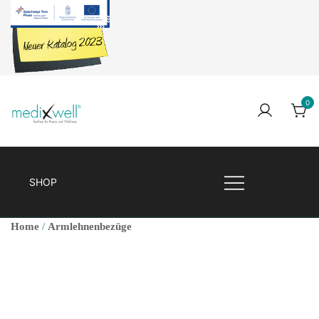
Skip
to
content
0
Medixwell
Medixwell
SHOP
Home
/
Armlehnenbezüge
🔍