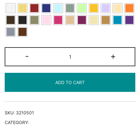
Armlehnenbezug
-
+
„Medium“
mit
Klettverschluss
ADD TO CART
quantity
SKU:
3210501
CATEGORY:
Armlehnenbezüge