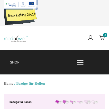
Skip
to
content
0
Medixwell
Medixwell
SHOP
Home
/ Bezüge für Rollen