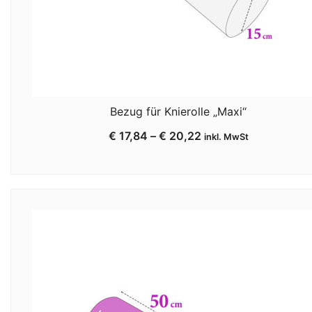
Bezug für Knierolle „Maxi“
€
17,84
–
€
20,22
inkl. MwSt