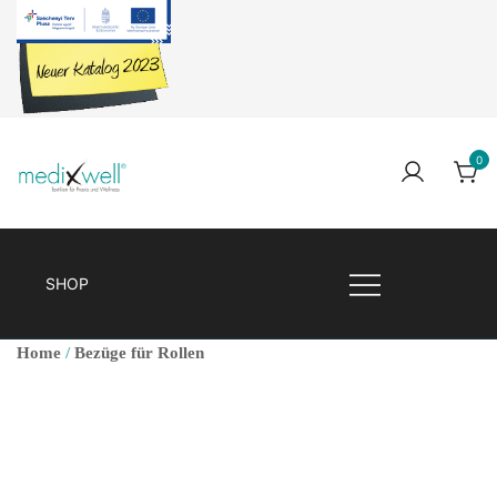
Skip
to
content
0
Medixwell
Medixwell
SHOP
Home
/
Bezüge für Rollen