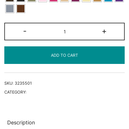
Bezug
-
+
für
Knierolle
quantity
ADD TO CART
SKU:
3235501
CATEGORY:
Bezüge für Rollen
Description