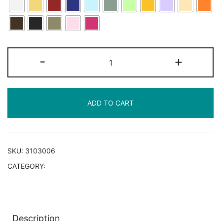
Handtuch
-
+
„Superkompresse“
-
6
ADD TO CART
Stk/Tüte
quantity
SKU:
3103006
CATEGORY:
Handtücher
Description