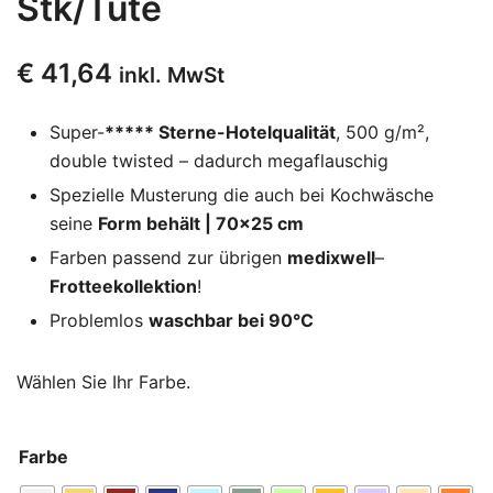
Stk/Tüte
€
41,64
inkl. MwSt
Super-
***** Sterne-Hotelqualität
, 500 g/m²,
double twisted – dadurch megaflauschig
Spezielle Musterung die auch bei Kochwäsche
seine
Form behält | 70×25 cm
Farben passend zur übrigen
medixwell
–
Frotteekollektion
!
Problemlos
waschbar bei 90°C
Wählen Sie Ihr Farbe.
Farbe