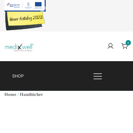
Skip
to
content
0
Medixwell
Medixwell
SHOP
Home
/
Handtücher
🔍