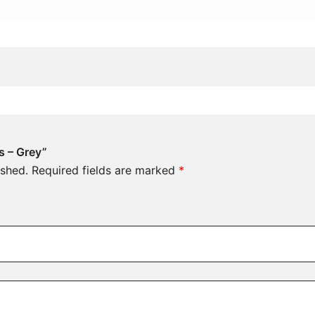
ss – Grey”
ished.
Required fields are marked
*