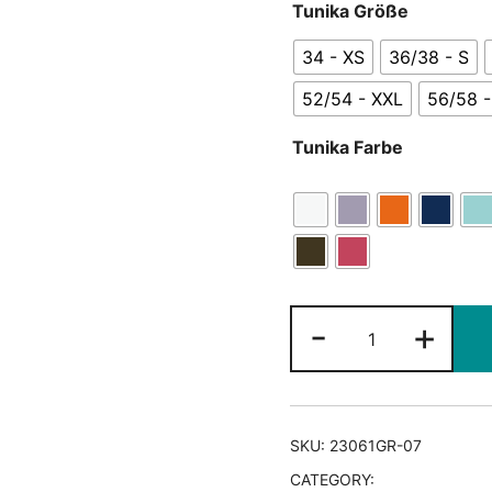
Tunika Größe
34 - XS
36/38 - S
52/54 - XXL
56/58 -
Tunika Farbe
Tunika
-
+
Clariss
-
Grey
quantity
SKU:
23061GR-07
CATEGORY:
Tunika Clariss