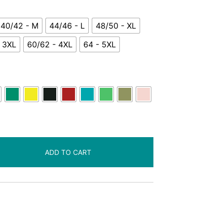
40/42 - M
44/46 - L
48/50 - XL
 3XL
60/62 - 4XL
64 - 5XL
ADD TO CART