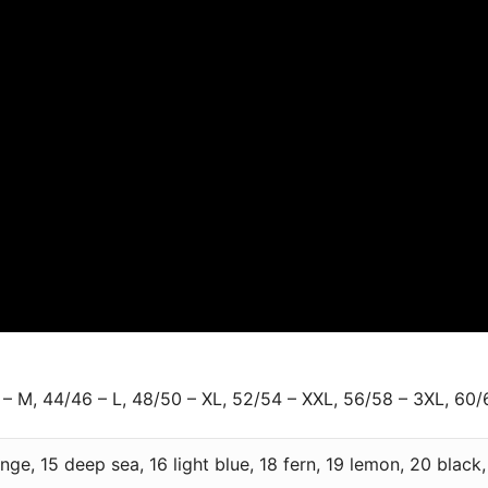
 – M, 44/46 – L, 48/50 – XL, 52/54 – XXL, 56/58 – 3XL, 60/
ange, 15 deep sea, 16 light blue, 18 fern, 19 lemon, 20 black