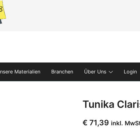
nsere Materialien
Branchen
Über Uns
Login
Tunika Clari
€
71,39
inkl. MwS