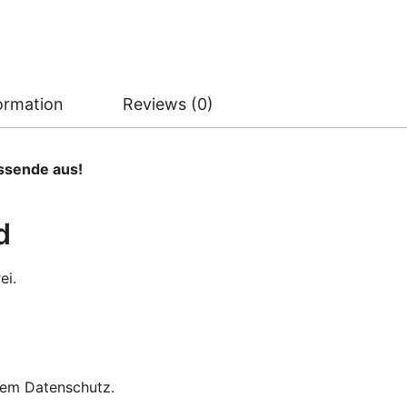
formation
Reviews (0)
assende aus!
d
ei.
tem Datenschutz.