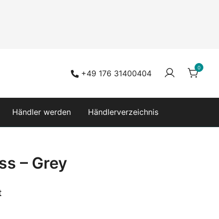
0
+49 176 31400404
Händler werden
Händlerverzeichnis
ss – Grey
t