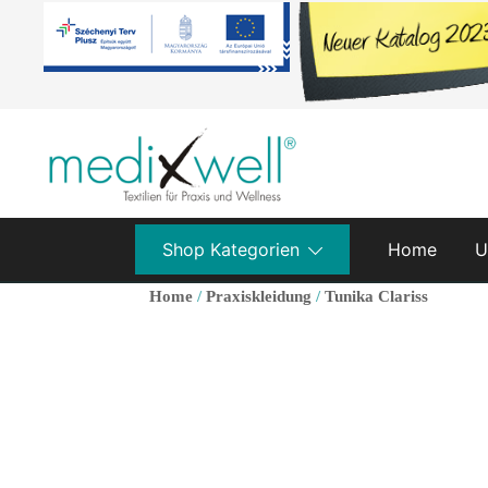
Skip
to
content
Medixwell
Medixwell
Shop Kategorien
Home
U
Home
/
Praxiskleidung
/
Tunika Clariss