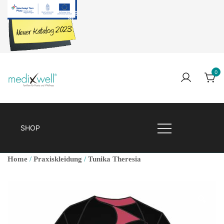
Skip
to
content
0
Medixwell
Medixwell
SHOP
Home
/
Praxiskleidung
/
Tunika Theresia
🔍