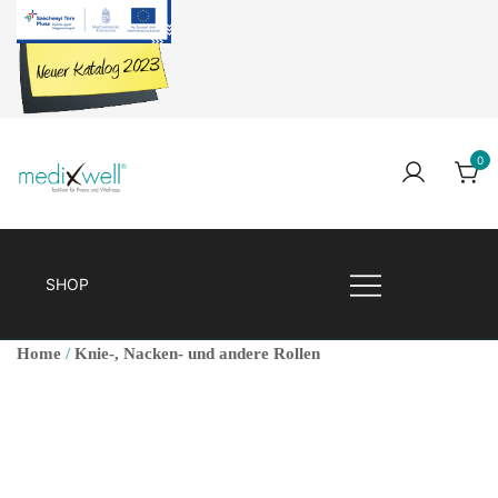
Skip
to
content
0
Medixwell
Medixwell
SHOP
Home
/
Knie-, Nacken- und andere Rollen
🔍