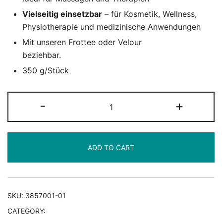
Vielseitig einsetzbar
– für Kosmetik, Wellness,
Physiotherapie und medizinische Anwendungen
Mit unseren Frottee oder Velour
Knierollenbezügen
beziehbar.
350 g/Stück
Knierolle
-
+
Maxi
quantity
ADD TO CART
SKU:
3857001-01
CATEGORY:
Knie-, Nacken- und andere Rollen