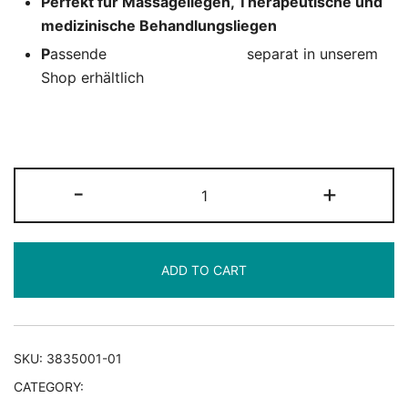
Perfekt für Massageliegen, Therapeutische und
medizinische Behandlungsliegen
P
assende
Kniestützenbezüge
separat in unserem
Shop erhältlich
Kniestütze
-
+
halbrund
quantity
ADD TO CART
SKU:
3835001-01
CATEGORY:
Knie-, Nacken- und andere Rollen