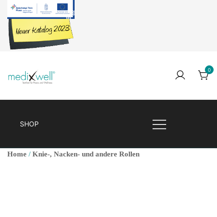
Skip
to
content
0
Medixwell
Medixwell
SHOP
Home
/
Knie-, Nacken- und andere Rollen